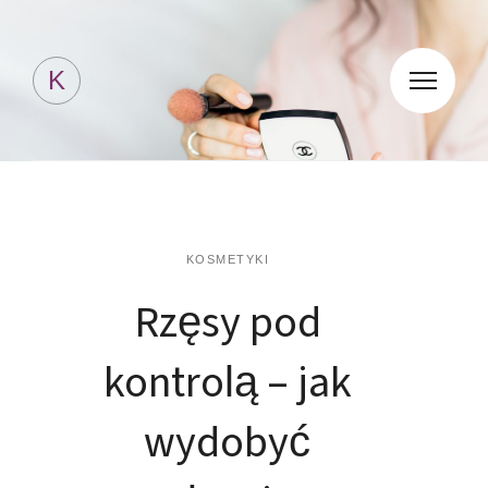
Kosmetyki Jessicki
K
KOSMETYKI
Rzęsy pod
kontrolą – jak
wydobyć