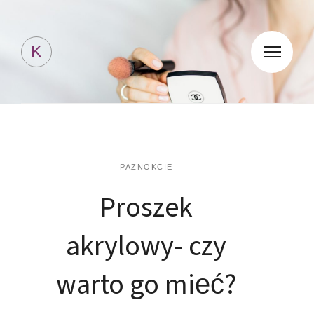
Kosmetyki Jessicki
K
PAZNOKCIE
Proszek
akrylowy- czy
warto go mieć?