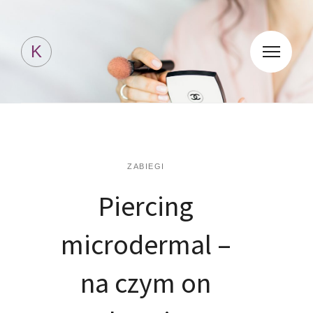
Kosmetyki Jessicki
K
ZABIEGI
Piercing
microdermal –
na czym on