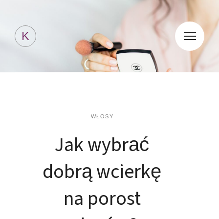
Kosmetyki Jessicki
K
WŁOSY
Jak wybrać
dobrą wcierkę
na porost