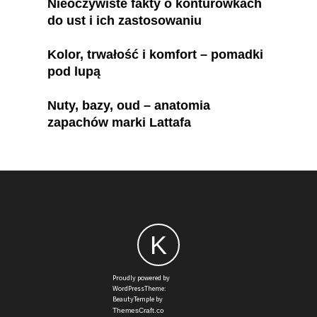
Nieoczywiste fakty o konturówkach
do ust i ich zastosowaniu
Kolor, trwałość i komfort – pomadki
pod lupą
Nuty, bazy, oud – anatomia
zapachów marki Lattafa
K
Proudly powered by
WordPressTheme:
BeautyTemple by
ThemesCraft.co