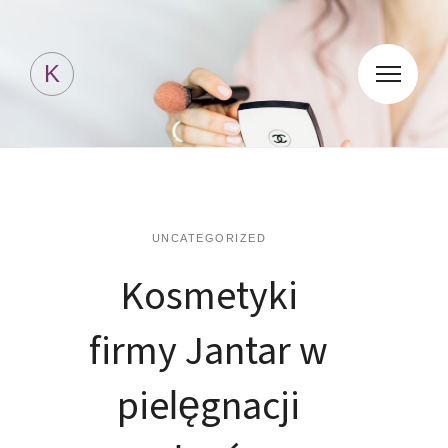
Kosmetyki Jessicki
K
UNCATEGORIZED
Kosmetyki
firmy Jantar w
pielęgnacji