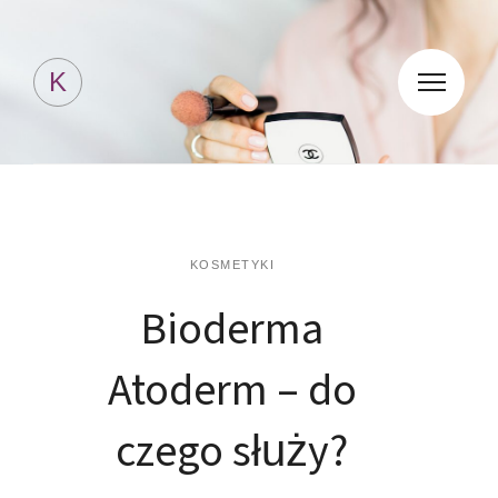
Kosmetyki Jessicki
K
KOSMETYKI
Bioderma
Atoderm – do
czego służy?